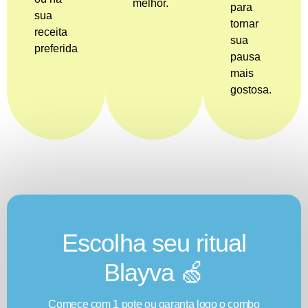
melhor.
para
sua
tornar
receita
sua
preferida
pausa
mais
gostosa.
Escolha seu ritual
Blayva 🍏
Comece com 1 pote ou garanta logo o combo