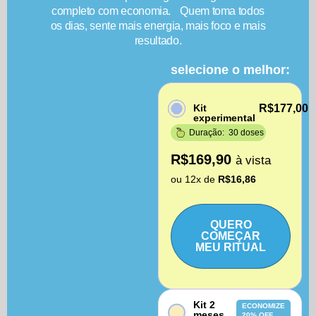
completo com economia. Quem toma todos
os dias, sente mais energia, mais foco e mais
resultado.
selecione o melhor:
Kit
R$177,00
experimental
Duração: 30 doses
R$169,90
à vista
ou 12x de
R$16,86
QUERO
COMEÇAR
MEU RITUAL
Kit 2
ECONOMIZE
meses
20% OFF