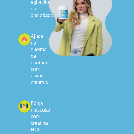
agitação
ou
ansiedade
Ajuda
na
queima
de
gordura
com
ativos
naturais
Força
muscular
com
creatina
HCL —