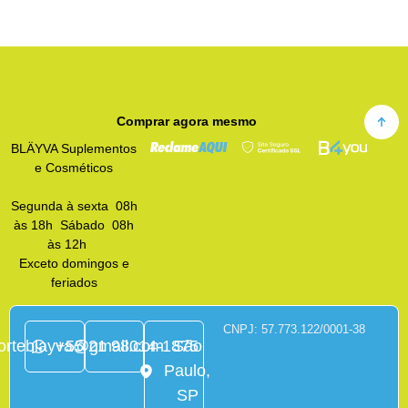
Comprar agora mesmo
BLÄYVA Suplementos
e Cosméticos
Segunda à sexta 08h
às 18h Sábado 08h
às 12h
Exceto domingos e
feriados
CNPJ: 57.773.122/0001-38
orteblayva@gmail.com
+55 21 98014‑1875
São
Paulo,
SP