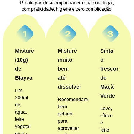
Pronto para te acompanhar em qualquer lugar,
com praticidade, higiene e zero complicação.
Misture
Misture
Sinta
(10g)
muito
o
de
bem
frescor
Blayva
até
de
dissolver
Maçã
Em
Verde
200ml
Recomendamos
de
bem
Leve,
água,
gelado
cítrico
leite
para
e
vegetal
aproveitar
feito
ou na