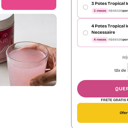
3 Potes Tropical 
3 meses
R$457,00
por
4 Potes Tropical I
Necessaire
4 meses
R$567,00
por
R$
12x de
QUE
FRETE GRATIS 
Ofer