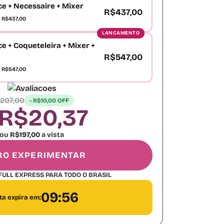
Ice + Necessaire + Mixer
R$437,00
 R$437,00
LANCAMENTO
ce + Coqueteleira + Mixer +
R$547,00
 R$547,00
207,00
- R$10,00 OFF
R$20,37
ou
R$197,00
a vista
RO EXPERIMENTAR
FULL EXPRESS PARA TODO O BRASIL
09:56
ta expira em: