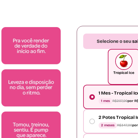
Selecione o seu
sa
Tropical Ice
1 Mes - Tropical Ic
1 mes
R$207,00
por R$
2 Potes Tropical 
2 meses
R$347,00
por