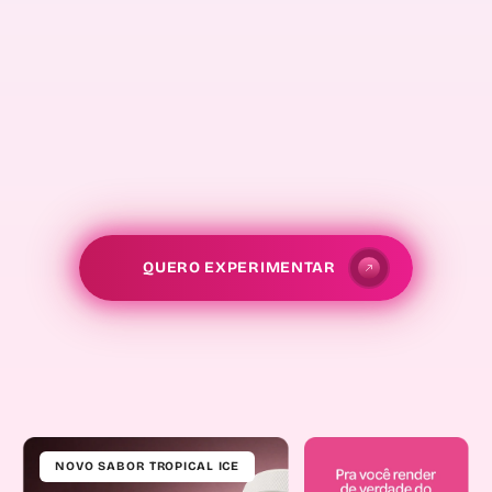
Bumbum
e das
Coxas
Cintura
fina
QUERO EXPERIMENTAR
NOVO SABOR TROPICAL ICE