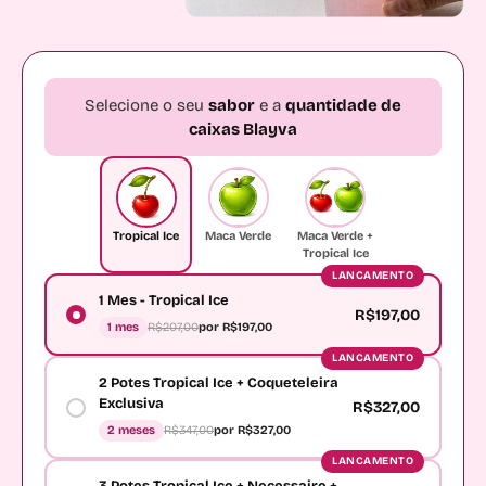
Selecione o seu
sabor
e a
quantidade de
caixas Blayva
Tropical Ice
Maca Verde
Maca Verde +
Tropical Ice
LANCAMENTO
1 Mes - Tropical Ice
R$197,00
1 mes
R$207,00
por R$197,00
LANCAMENTO
2 Potes Tropical Ice + Coqueteleira
Exclusiva
R$327,00
2 meses
R$347,00
por R$327,00
LANCAMENTO