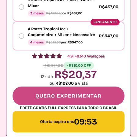
3 Potes Tropical Ice + Necessaire +
Mixer
R$437,00
3 meses
R$457,00
por R$437,00
LANCAMENTO
4 Potes Tropical Ice +
Coqueteleira + Mixer + Necessaire
R$547,00
4 meses
R$567,00
por R$547,00
R$207,00
- R$10,00 OFF
R$20,37
12x de
ou
R$197,00
a vista
QUERO EXPERIMENTAR
FRETE GRATIS FULL EXPRESS PARA TODO O BRASIL
09:51
Oferta expira em: